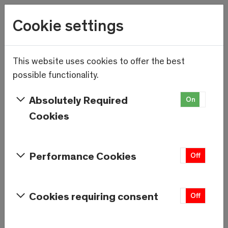
Wetter
Cookie settings
19.7°C
Menu
Skip to main content
This website uses cookies to offer the best
possible functionality.
Absolutely Required
On
Off
Cookies
Performance Cookies
On
Off
Cookies requiring consent
On
Off