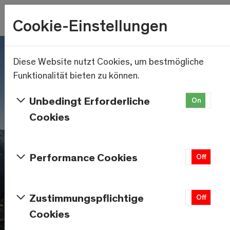
Wetter
Cookie-Einstellungen
12.9°C
Menu
Skip to main content
Diese Website nutzt Cookies, um bestmögliche
Funktionalität bieten zu können.
Unbedingt Erforderliche
On
Of
Cookies
Performance Cookies
On
Off
Zustimmungspflichtige
On
Off
Cookies