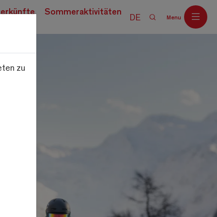
erkünfte
Sommeraktivitäten
DE
Menu
eten zu
Off