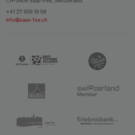
CH-3906 Saas-Fee, Switzerland
+41 27 958 18 58
info@saas-fee.ch