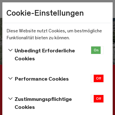
Skip to main content
Wetter
Cookie-Einstellungen
18.3°C
Menu
Diese Website nutzt Cookies, um bestmögliche
Funktionalität bieten zu können.
Unbedingt Erforderliche
On
Off
Cookies
Unterkunft buchen
Performance Cookies
On
Off
Ankunft - Abreise
Zustimmungspflichtige
On
Off
Cookies
Erwachsene
Kinder