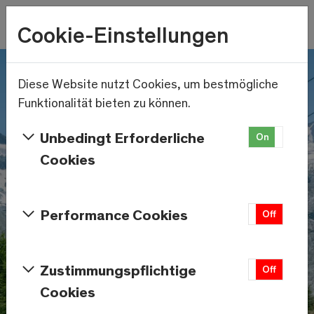
Wetter
Cookie-Einstellungen
19.8°C
Menu
Skip to main content
Diese Website nutzt Cookies, um bestmögliche
Funktionalität bieten zu können.
Unbedingt Erforderliche
On
Off
Cookies
Performance Cookies
On
Off
Zustimmungspflichtige
On
Off
Cookies