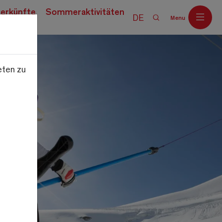
erkünfte
Sommeraktivitäten
DE
Menu
eten zu
Off