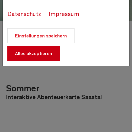
Datenschutz
Impressum
Karten & Pläne
Einstellungen speichern
Über den Urlaubsort
Alles akzeptieren
Sommer
Interaktive Abenteuerkarte Saastal