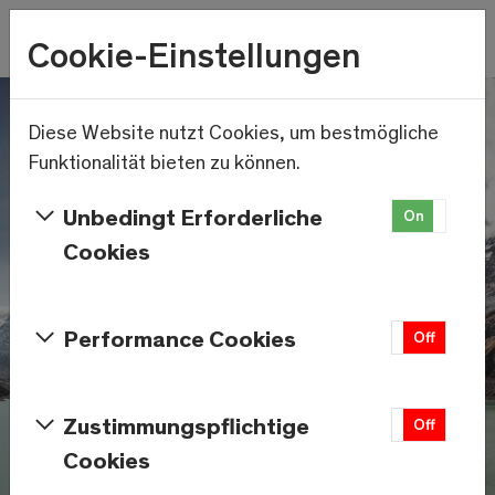
Wetter
Cookie-Einstellungen
22.4°C
Menu
Skip to main content
Diese Website nutzt Cookies, um bestmögliche
Funktionalität bieten zu können.
Unbedingt Erforderliche
On
Off
Cookies
Performance Cookies
On
Off
Zustimmungspflichtige
On
Off
Cookies