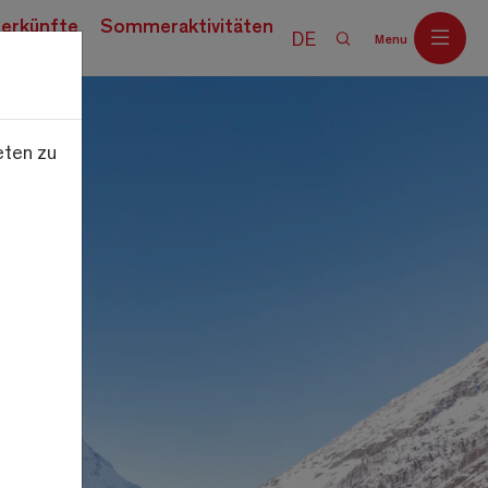
erkünfte
Sommeraktivitäten
DE
Menu
eten zu
Off