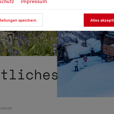
schutz
Impressum
tellungen speichern
Alles akzept
ftliches
useum