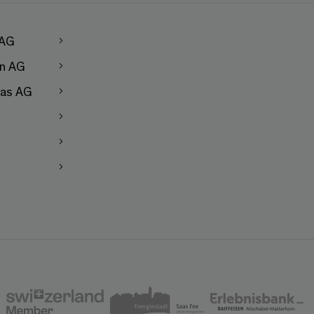
 AG
en AG
as AG