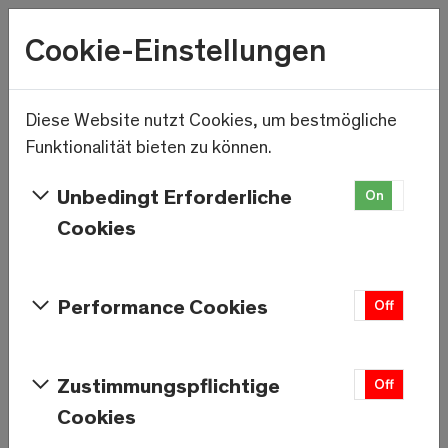
Wetter
Cookie-Einstellungen
17.4°C
Menu
Saas-Grund & Saas-Balen
Diese Website nutzt Cookies, um bestmögliche
Skip to main content
Anlagen in Saas-
Funktionalität bieten zu können.
Grund & Saas-
Unbedingt Erforderliche
On
Off
Balen
Cookies
Saas-Fee/Saastal
Performance Cookies
On
Off
Zustimmungspflichtige
On
Off
Information
Cookies