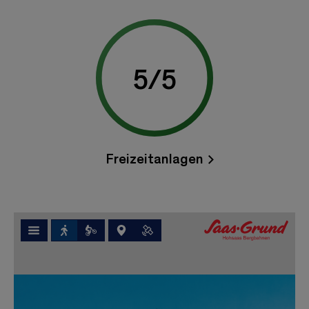
5
/
5
Freizeitanlagen