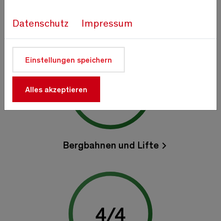
Stand: 30.07.2026 07:50
Datenschutz
Impressum
Einstellungen speichern
4
/
4
Alles akzeptieren
Bergbahnen und Lifte
4
/
4