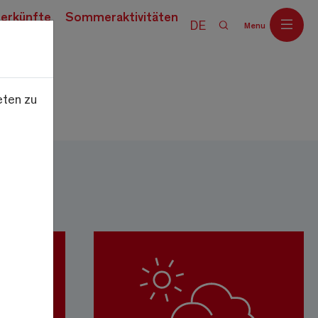
erkünfte
Sommeraktivitäten
DE
Menu
eten zu
Off