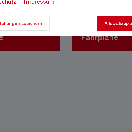
schutz
Impressum
tellungen speichern
Alles akzept
e
Fahrpläne