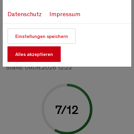
Information
Datenschutz
Impressum
Sommerskigebiet ab Montag, 10. August
2026, bis auf Weiteres geschlossen !!!
Einstellungen speichern
Betrieb Alpin Express ab 10. August 2026
jeweils ab 07:00 Uhr (keine Extrafahrt)
Alles akzeptieren
Stand: 09.08.2026 12:22
7
/
12