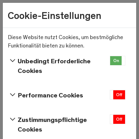
Wetter
Cookie-Einstellungen
21.4°C
Menu
Saas-Fee
Diese Website nutzt Cookies, um bestmögliche
Skip to main content
Anlagen in Saas-
Funktionalität bieten zu können.
Fee
Unbedingt Erforderliche
On
Off
Cookies
Saas-Fee/Saastal
Performance Cookies
On
Off
Tägliche Aktualisierung der geöffneten Anlagen
ab 08:00 Uhr.
Zustimmungspflichtige
On
Off
Cookies