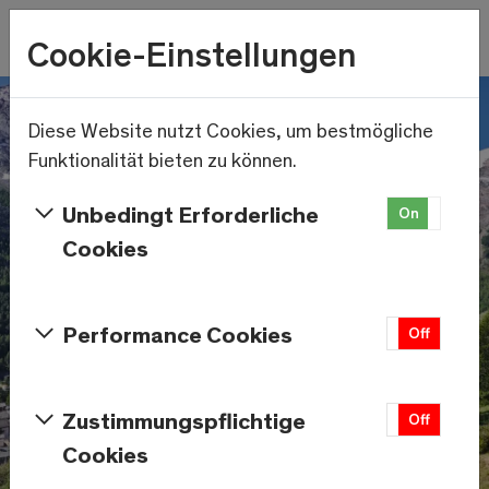
Wetter
Cookie-Einstellungen
11.5°C
Menu
Skip to main content
Diese Website nutzt Cookies, um bestmögliche
Funktionalität bieten zu können.
Unbedingt Erforderliche
On
Off
Cookies
Performance Cookies
On
Off
Zustimmungspflichtige
On
Off
Cookies