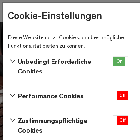
Wetter
Cookie-Einstellungen
19.1°C
Menu
Skip to main content
Diese Website nutzt Cookies, um bestmögliche
Funktionalität bieten zu können.
Unbedingt Erforderliche
On
Of
Cookies
Performance Cookies
On
Off
Zustimmungspflichtige
On
Off
Cookies