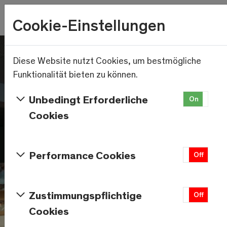
Wetter
Cookie-Einstellungen
19.7°C
Menu
Skip to main content
Diese Website nutzt Cookies, um bestmögliche
Funktionalität bieten zu können.
Unbedingt Erforderliche
On
Of
Cookies
Performance Cookies
On
Off
Zustimmungspflichtige
On
Off
Cookies