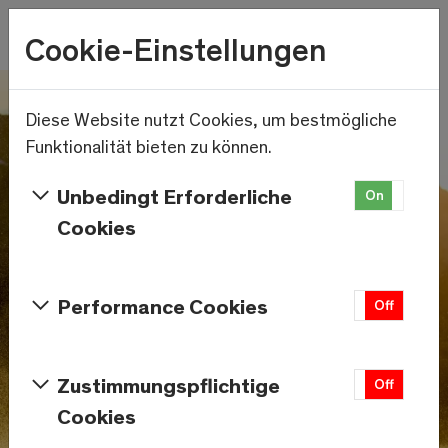
Wetter
Cookie-Einstellungen
20.8°C
Menu
Skip to main content
Diese Website nutzt Cookies, um bestmögliche
Funktionalität bieten zu können.
Unbedingt Erforderliche
On
Off
Cookies
Performance Cookies
On
Off
Zustimmungspflichtige
On
Off
Cookies