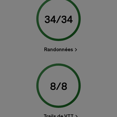
34
/
34
Randonnées
8
/
8
Trails de VTT