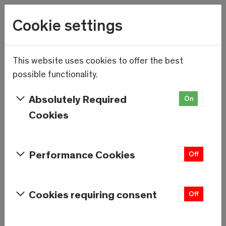
Wetter
Cookie settings
23.4°C
Menu
Saas-Fee
This website uses cookies to offer the best
Skip to main content
Installations à
possible functionality.
Saas-Fee
Absolutely Required
On
Off
Cookies
Saas-Fee/Saastal
Performance Cookies
On
Off
Mise à jour quotidienne des installations ouvertes
à partir de 08h00.
Cookies requiring consent
On
Off