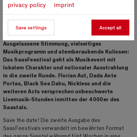
privacy policy
imprint
Save settings
Accept all
Saas-Fee/Saastal, 14.
Dezember 2022
–
Ausgelassene Stimmung, vielseitiges
Musikprogramm und atemberaubende Kulissen:
Das SaasFeestival geht als Musikevent mit
lokalem Charakter und nationaler Ausstrahlung
in die zweite Runde. Florian Ast, Dada Ante
Portas, Black Sea Dahu, Nickless und die
weiteren Acts versprechen unbeschwerte
Livemusik-Stunden inmitten der 4000er des
Saastals.
Save the date! Die zweite Ausgabe des
SaasFeestivals verwandelt im bewährten Format
das ganze Saastal während fünf Wochen in eine