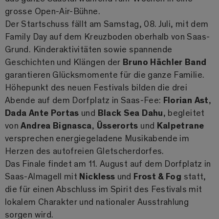
grosse Open-Air-Bühne.
Der Startschuss fällt am Samstag, 08. Juli, mit dem
Family Day auf dem Kreuzboden oberhalb von Saas-
Grund. Kinderaktivitäten sowie spannende
Geschichten und Klängen der
Bruno Hächler Band
garantieren Glücksmomente für die ganze Familie.
Höhepunkt des neuen Festivals bilden die drei
Abende auf dem Dorfplatz in Saas-Fee:
Florian Ast
,
Dada Ante Portas
und
Black Sea Dahu
, begleitet
von
Andrea Bignasca
,
Üsserorts
und
Kalpetrane
versprechen energiegeladene Musikabende im
Herzen des autofreien Gletscherdorfes.
Das Finale findet am 11. August auf dem Dorfplatz in
Saas-Almagell mit
Nickless
und
Frost & Fog
statt,
die für einen Abschluss im Spirit des Festivals mit
lokalem Charakter und nationaler Ausstrahlung
sorgen wird.