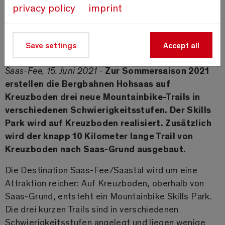
privacy policy
imprint
Ab Sommer 2021 bieten die Bergbahnen Hohsaas einen neuen Bike
Save settings
Accept all
Skills Park auf Kreuzboden.
Saas-Fee, 15. Juni 2021
-
Zur Sommersaison 2021
erstellen die Bergbahnen Hohsaas auf
Kreuzboden drei neue Mountainbike-Trails in
verschiedenen Schwierigkeitsstufen. Der Skills
Park wird auf Kreuzboden realisiert. Zusätzlich
wird der knapp 10 Kilometer lange Trail von
Kreuzboden nach Saas-Grund ausgebaut.
Die Destination Saas-Fee/Saastal wird um eine
Attraktion reicher: Auf Kreuzboden, oberhalb von
Saas-Grund, entsteht ein Mountainbike Skills Park.
Die drei kurzen Trails sind in verschiedenen
Schwierigkeitsstufen angelegt und liegen wenige