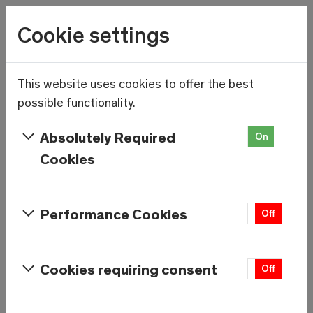
Wetter
Cookie settings
11.1°C
Menu
Skip to main content
This website uses cookies to offer the best
Neuer Bike Skills Park
possible functionality.
Kreuzboden der Bergbahnen
Absolutely Required
On
Off
Hohsaas
Cookies
Performance Cookies
On
Off
Cookies requiring consent
On
Off