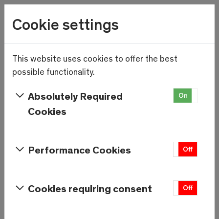
Wetter
Cookie settings
11.4°C
Menu
Skip to main content
This website uses cookies to offer the best
Mentelity Games 2026:
possible functionality.
Inklusions-Wintersportwoche
Absolutely Required
On
Off
mit 12-Stunden-Charity-
Cookies
Rennen in Saas-Grund
Performance Cookies
On
Off
Cookies requiring consent
On
Off