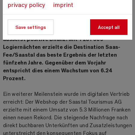
privacy policy
imprint
Saas-Fee, 4. Februar 2026 –
Die Saastal Tourismus
Save settings
Accept all
AG zieht mit dem Geschäftsbericht 2024/25 eine
äusserst positive Bilanz: Mit 1’281’609
Logiernächten erzielte die Destination Saas-
Fee/Saastal das beste Ergebnis der letzten
fünfzehn Jahre. Gegenüber dem Vorjahr
entspricht dies einem Wachstum von 6.24
Prozent.
Ein weiterer Meilenstein wurde im digitalen Vertrieb
erreicht: Der Webshop der Saastal Tourismus AG
erzielte mit einem Umsatz von 5.3 Millionen Franken
einen neuen Rekord. Die steigende Nachfrage nach
direkt buchbaren Unterkünften und Zusatzleistungen
unterstreicht den konsequenten Fokus auf