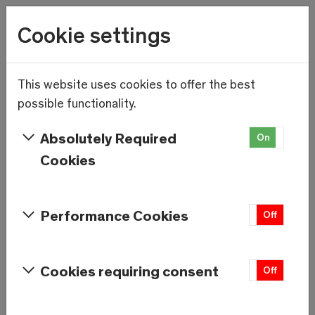
Wetter
Cookie settings
22.9°C
Menu
Skip to main content
This website uses cookies to offer the best
Geschäftsjahr 2024/2025:
possible functionality.
Saas-Fee/Saastal blickt auf
Absolutely Required
On
Off
erfolgreichstes Tourismusjahr
Cookies
der letzten 15 Jahre zurück
Performance Cookies
On
Off
Cookies requiring consent
On
Off