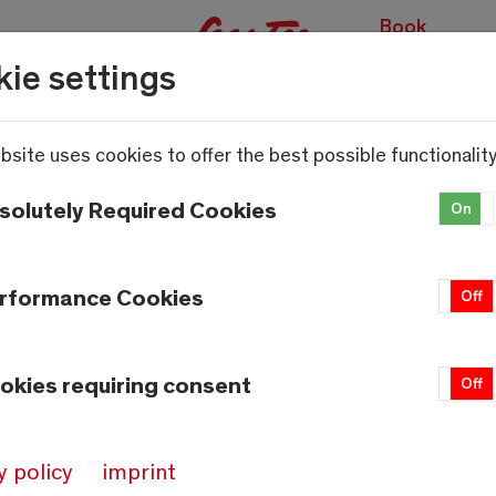
Book
experiences
ie settings
bsite uses cookies to offer the best possible functionality
solutely Required Cookies
On
 aufgenommen - 65 Pistenkil
rformance Cookies
On
Off
okies requiring consent
On
Off
y policy
imprint