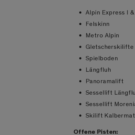
Alpin Express I & 
Felskinn
Metro Alpin
Gletscherskilifte
Spielboden
Längfluh
Panoramalift
Sessellift Längfl
Sessellift Moreni
Skilift Kalberma
Offene Pisten: