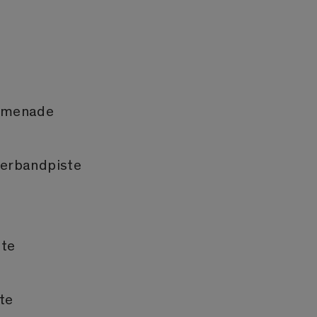
omenade
herbandpiste
tte
te