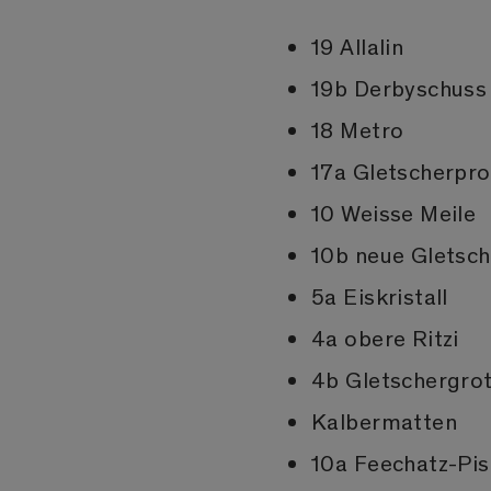
19 Allalin
19b Derbyschuss
18 Metro
17a Gletscherpr
10 Weisse Meile
10b neue Gletsc
5a Eiskristall
4a obere Ritzi
4b Gletschergro
Kalbermatten
10a Feechatz-Pis