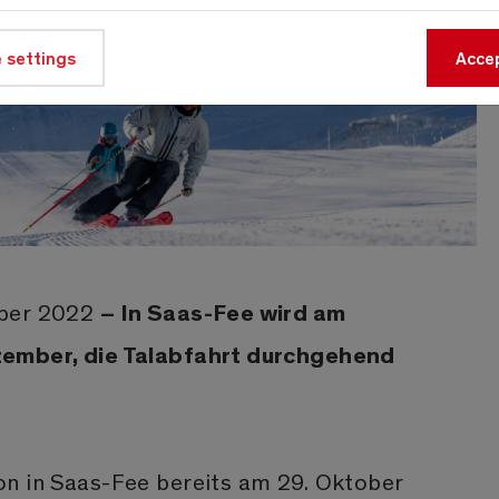
 settings
Accep
– In Saas-Fee wird am
mber 2022
zember, die Talabfahrt durchgehend
n in Saas-Fee bereits am 29. Oktober