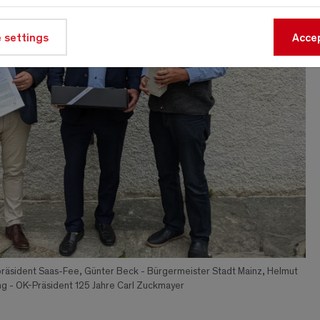
 settings
Accep
äsident Saas-Fee, Günter Beck - Bürgermeister Stadt Mainz, Helmut
g - OK-Präsident 125 Jahre Carl Zuckmayer