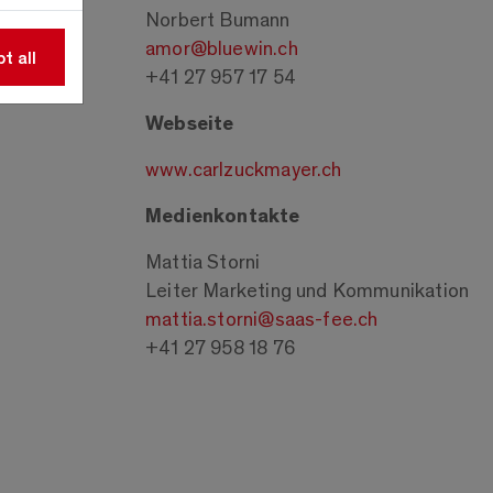
Norbert Bumann
amor@bluewin.ch
t all
+41 27 957 17 54
Webseite
www.carlzuckmayer.ch
Medienkontakte
Mattia Storni
Leiter Marketing und Kommunikation
mattia.storni@saas-fee.ch
+41 27 958 18 76