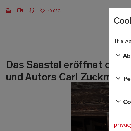
Webcams
Offene Anlagen
Wetter
10.9°C
Cook
Skip to main content
This we
Ab
Das Saastal eröffnet das 
und Autors Carl Zuckmaye
Pe
Co
privac