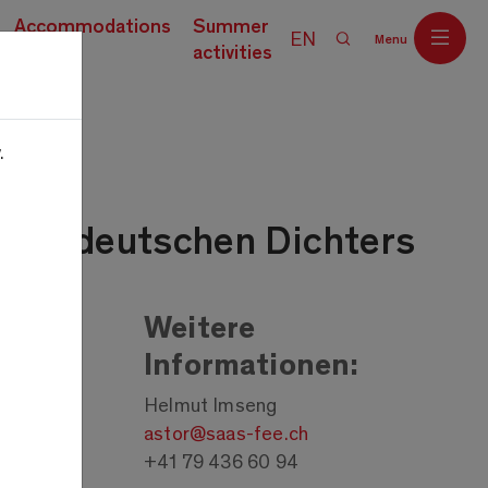
Accommodations
Summer
EN
Menu
activities
.
Off
ossen deutschen Dichters
Weitere
Informationen:
Helmut Imseng
astor@saas-fee.ch
+41 79 436 60 94