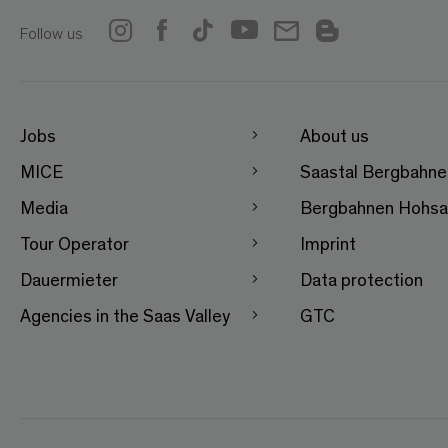
Follow us
Jobs
About us
MICE
Saastal Bergbahn
Media
Bergbahnen Hohsa
Tour Operator
Imprint
Dauermieter
Data protection
Agencies in the Saas Valley
GTC