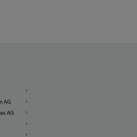
en AG
as AG