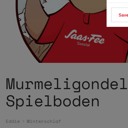
Save
Murmeligonde
Spielboden
Eddie
Winterschlaf