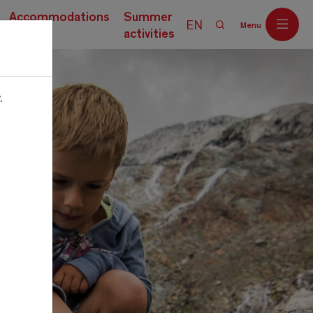
Accommodations
Summer
EN
Menu
activities
.
Off