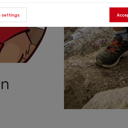
 settings
Accep
ln