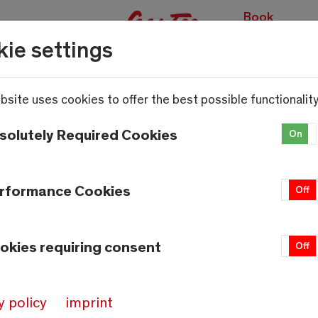
Book
experiences
ie settings
bsite uses cookies to offer the best possible functionality
solutely Required Cookies
On
rformance Cookies
On
Off
okies requiring consent
On
Off
y policy
imprint