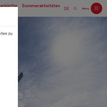
erkünfte
Sommeraktivitäten
DE
Menu
eten zu
Off