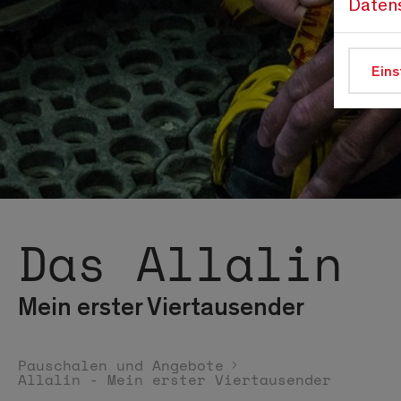
Daten
Eins
Das Allalin
Mein erster Viertausender
Pauschalen und Angebote
Allalin - Mein erster Viertausender