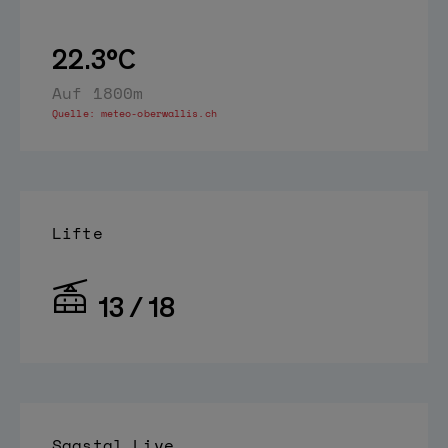
22.3°C
Auf 1800m
Quelle:
meteo-oberwallis.ch
Lifte
13 / 18
Saastal Live