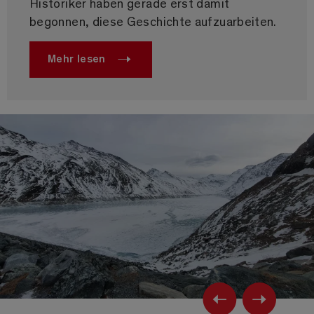
Historiker haben gerade erst damit
begonnen, diese Geschichte aufzuarbeiten.
Mehr lesen
Previ
Ne