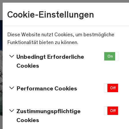
Wetter
Cookie-Einstellungen
10.8°C
Menu
Skip to main content
Diese Website nutzt Cookies, um bestmögliche
Funktionalität bieten zu können.
Unbedingt Erforderliche
On
Of
Cookies
Performance Cookies
On
Off
Zustimmungspflichtige
On
Off
Cookies