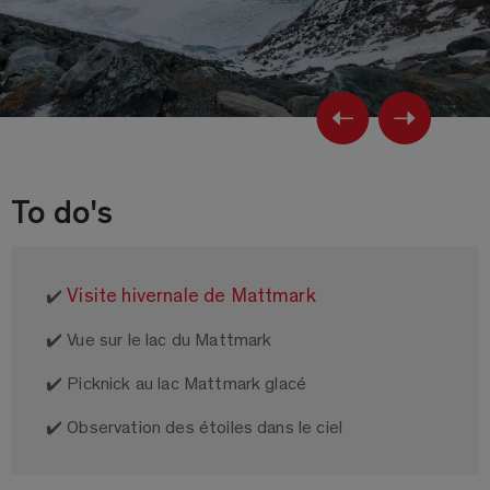
Previ
Ne
To do's
Visite hivernale de Mattmark
✔️
✔️ Vue sur le lac du Mattmark
✔️ Picknick au lac Mattmark glacé
✔️ Observation des étoiles dans le ciel