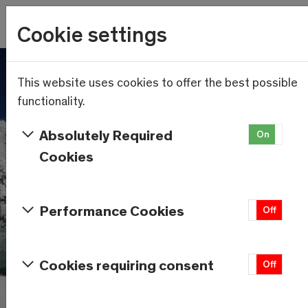
Wetter
Cookie settings
21.6°C
Menu
Skip to main content
This website uses cookies to offer the best possible
functionality.
Absolutely Required
On
Of
Cookies
Performance Cookies
On
Off
Cookies requiring consent
On
Off