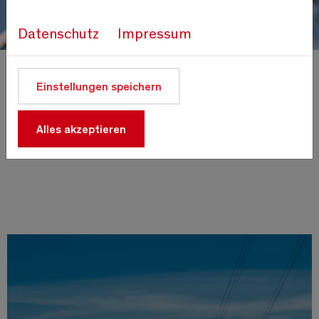
Datenschutz
Impressum
Fahrpläne
Einstellungen speichern
Winter
Alles akzeptieren
Fahrpläne Bergbahnen