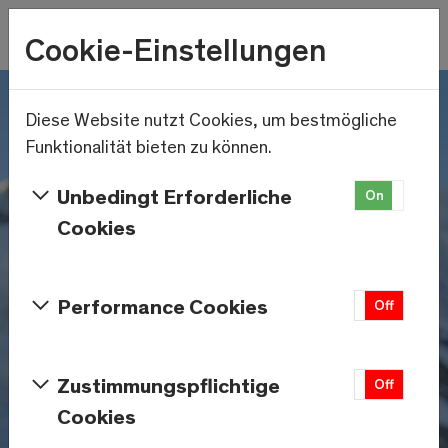
Wetter
Cookie-Einstellungen
23.9°C
Menu
Skip to main content
Diese Website nutzt Cookies, um bestmögliche
Funktionalität bieten zu können.
Unbedingt Erforderliche
On
Off
Cookies
Performance Cookies
On
Off
Zustimmungspflichtige
On
Off
Cookies