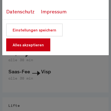
Auf 1800m
Quelle:
meteo-oberwallis.ch
Datenschutz
Impressum
Anfahrt
Einstellungen speichern
PostAuto 511
Alles akzeptieren
Visp
Saas-Fee
alle 30 min
Saas-Fee
Visp
alle 30 min
Lifte