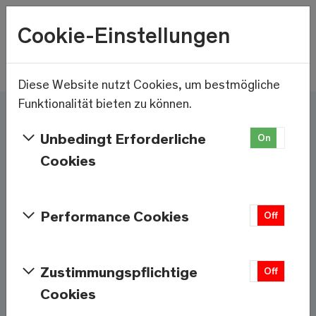
Wetter
Cookie-Einstellungen
23°C
Menu
Skip to main content
Diese Website nutzt Cookies, um bestmögliche
Funktionalität bieten zu können.
Hier und jetzt – Saas-
Unbedingt Erforderliche
On
Off
Fee/Saastal ist bereit
Cookies
Services & Informationen
Performance Cookies
On
Off
Wetter
Saas-Fee
Zustimmungspflichtige
On
Off
Cookies
23°C