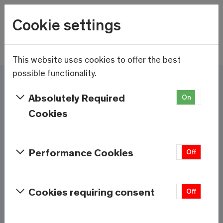
Wetter
Cookie settings
13.2°C
Menu
Skip to main content
This website uses cookies to offer the best
possible functionality.
Ici et maintenant - Saas-
Absolutely Required
On
Off
Fee/Saastal est prêt
Cookies
Services et informations
Performance Cookies
On
Off
Météo
Saas-Fee
Cookies requiring consent
On
Off
13.2°C
À 1800m