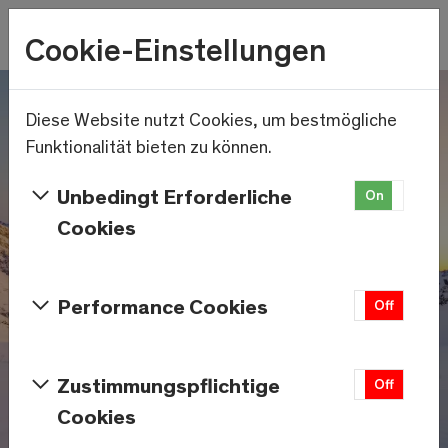
Wetter
Cookie-Einstellungen
10.8°C
Menu
Skip to main content
Diese Website nutzt Cookies, um bestmögliche
Funktionalität bieten zu können.
Unbedingt Erforderliche
On
Off
Cookies
Performance Cookies
On
Off
Zustimmungspflichtige
On
Off
Cookies