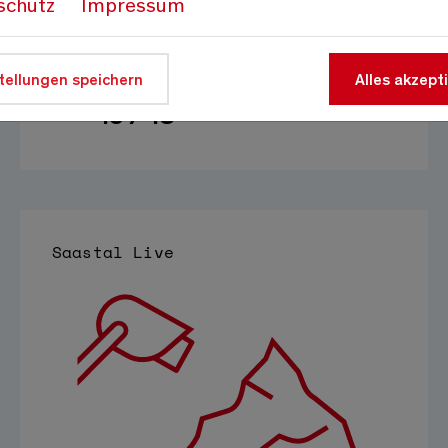
schutz
Impressum
Lifte
tellungen speichern
Alles akzept
15 / 18
Saastal Live