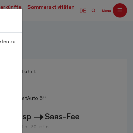
erkünfte
Sommeraktivitäten
DE
Menu
eten zu
Off
Anfahrt
PostAuto 511
Visp
Saas-Fee
alle 30 min