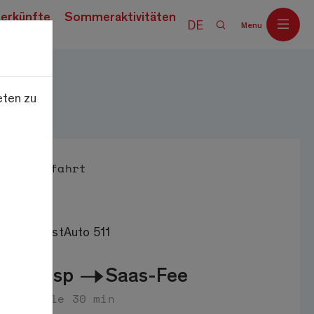
erkünfte
Sommeraktivitäten
DE
Menu
eten zu
Off
Anfahrt
PostAuto 511
Visp
Saas-Fee
alle 30 min