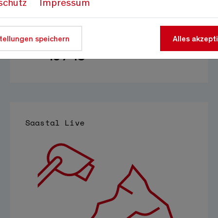
schutz
Impressum
Lifte
tellungen speichern
Alles akzept
15 / 18
Saastal Live