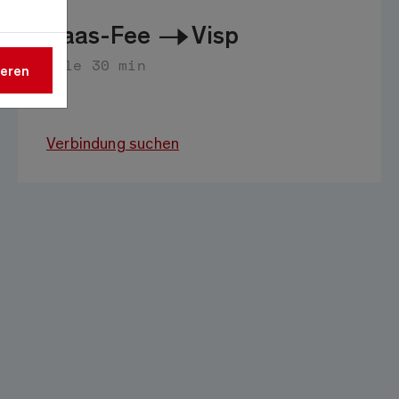
Saas-Fee
Visp
alle 30 min
ieren
Verbindung suchen