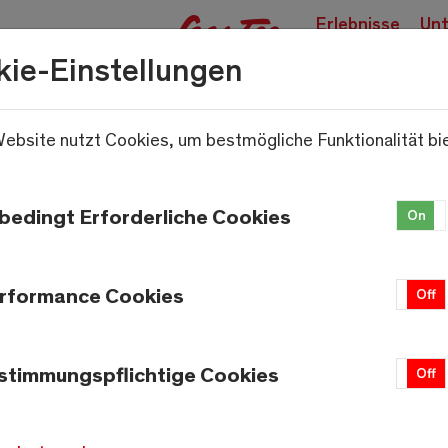
Erlebnisse
Unt
buchen
kie-Einstellungen
ebsite nutzt Cookies, um bestmögliche Funktionalität bi
.
bedingt Erforderliche Cookies
On
Wetter
Saas-Fee
rformance Cookies
On
Off
23.4°C
Auf 1800m
stimmungspflichtige Cookies
Quelle:
meteo-oberwallis.ch
On
Off