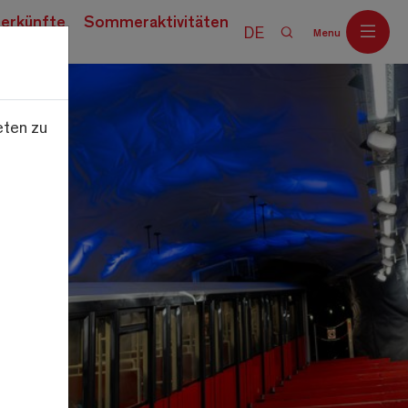
erkünfte
Sommeraktivitäten
DE
Menu
eten zu
Off