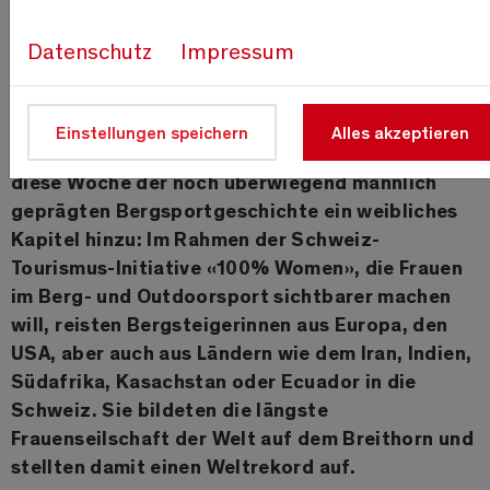
Datenschutz
Impressum
Schweiz Tourismus / Nicole Schafer
Einstellungen speichern
Alles akzeptieren
Zürich, 18. Juni 2022 -
80 Bergsteigerinnen fügen
diese Woche der noch überwiegend männlich
geprägten Bergsportgeschichte ein weibliches
Kapitel hinzu: Im Rahmen der Schweiz-
Tourismus-Initiative «100% Women», die Frauen
im Berg- und Outdoorsport sichtbarer machen
will, reisten Bergsteigerinnen aus Europa, den
USA, aber auch aus Ländern wie dem Iran, Indien,
Südafrika, Kasachstan oder Ecuador in die
Schweiz. Sie bildeten die längste
Frauenseilschaft der Welt auf dem Breithorn und
stellten damit einen Weltrekord auf.