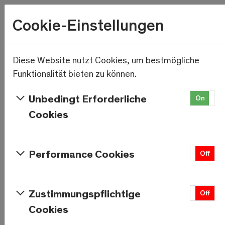
Wetter
Cookie-Einstellungen
10.7°C
Menu
Skip to main content
Diese Website nutzt Cookies, um bestmögliche
Weltrekord: 80 Frauen aus 25
Funktionalität bieten zu können.
Ländern besteigen
Unbedingt Erforderliche
On
gemeinsam das Breithorn.
Cookies
Performance Cookies
On
Off
Zustimmungspflichtige
On
Off
Cookies