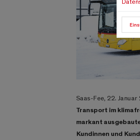
Daten
Eins
Saas-Fee, 22. Januar
Transport im klimaf
markant ausgebauter
Kundinnen und Kund