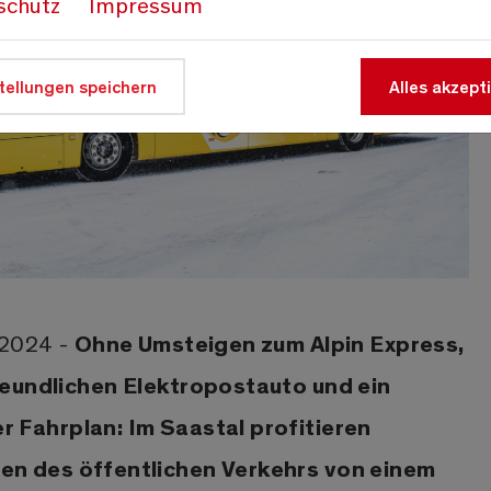
schutz
Impressum
tellungen speichern
Alles akzept
Ohne Umsteigen zum Alpin Express,
 2024 -
reundlichen Elektropostauto und ein
 Fahrplan: Im Saastal profitieren
en des öffentlichen Verkehrs von einem