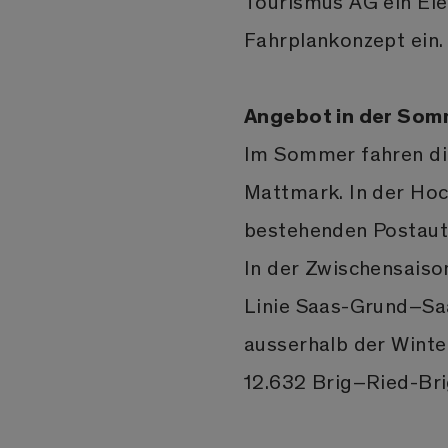
Tourismus AG ein Ele
Fahrplankonzept ein.
Angebot in der Som
Im Sommer fahren di
Mattmark. In der Hoc
bestehenden Postauto
In der Zwischensaiso
Linie Saas-Grund–Saa
ausserhalb der Winte
12.632 Brig–Ried-Br