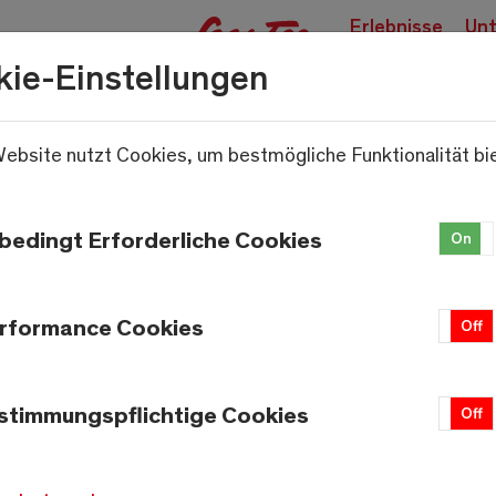
Erlebnisse
Unt
buchen
kie-Einstellungen
ebsite nutzt Cookies, um bestmögliche Funktionalität bi
.
Saastal ist noch attraktiver
bedingt Erforderliche Cookies
On
rformance Cookies
On
Off
stimmungspflichtige Cookies
On
Off