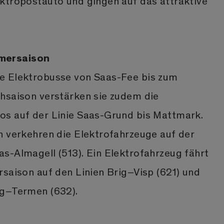
ktropostauto und gingen auf das attraktive
mersaison
e Elektrobusse von Saas-Fee bis zum
hsaison verstärken sie zudem die
s auf der Linie Saas-Grund bis Mattmark.
n verkehren die Elektrofahrzeuge auf der
s-Almagell (513). Ein Elektrofahrzeug fährt
rsaison auf den Linien Brig–Visp (621) und
ig–Termen (632).