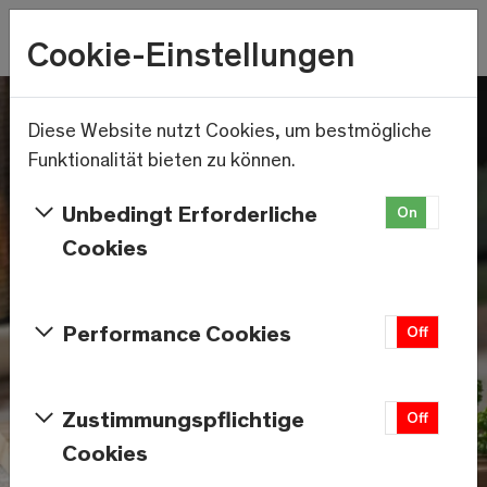
Wetter
Cookie-Einstellungen
17.3°C
Menu
Skip to main content
Diese Website nutzt Cookies, um bestmögliche
Funktionalität bieten zu können.
Unbedingt Erforderliche
On
Off
Cookies
Performance Cookies
On
Off
Zustimmungspflichtige
On
Off
Cookies