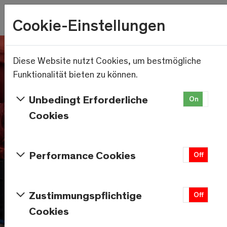
Wetter
Cookie-Einstellungen
22.9°C
Menu
Skip to main content
Diese Website nutzt Cookies, um bestmögliche
Funktionalität bieten zu können.
Unbedingt Erforderliche
On
Of
Cookies
Performance Cookies
On
Off
Zustimmungspflichtige
On
Off
Cookies