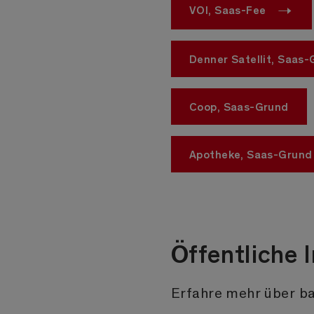
VOI, Saas-Fee
Denner Satellit, Saas
Coop, Saas-Grund
Apotheke, Saas-Grund
Öffentliche 
Erfahre mehr über bar