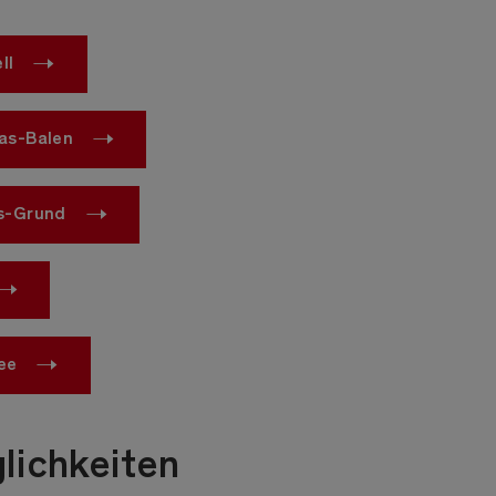
ll
as-Balen
s-Grund
ee
lichkeiten