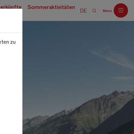
erkünfte
Sommeraktivitäten
DE
Menu
eten zu
Off