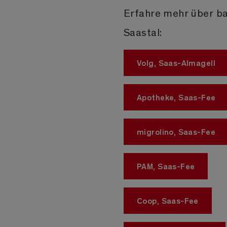
Erfahre mehr über ba
Saastal:
Volg, Saas-Almagell
Apotheke, Saas-Fee
migrolino, Saas-Fee
PAM, Saas-Fee
Coop, Saas-Fee