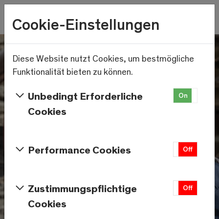
Wetter
Cookie-Einstellungen
22.2°C
Menu
Skip to main content
Diese Website nutzt Cookies, um bestmögliche
Funktionalität bieten zu können.
Unbedingt Erforderliche
On
Off
Cookies
Performance Cookies
On
Off
Zustimmungspflichtige
On
Off
Cookies