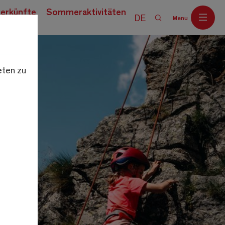
erkünfte
Sommeraktivitäten
DE
Menu
eten zu
Off