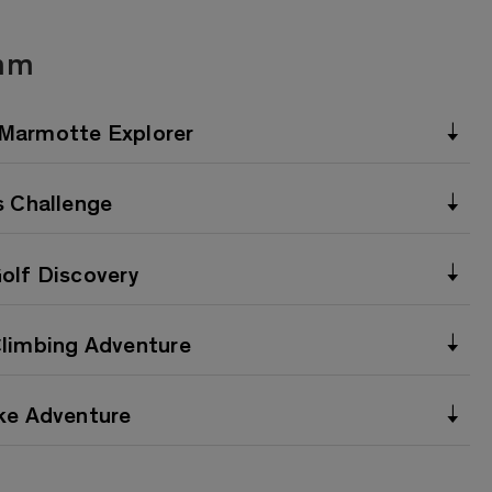
mm
 Marmotte Explorer
s Challenge
Golf Discovery
Climbing Adventure
ike Adventure