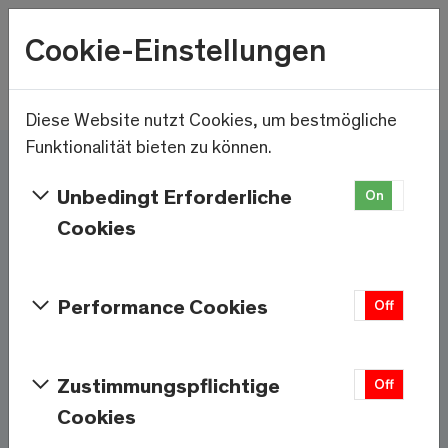
Wetter
Cookie-Einstellungen
14.5°C
Menu
Skip to main content
Diese Website nutzt Cookies, um bestmögliche
Funktionalität bieten zu können.
Hier und jetzt – Saas-
Unbedingt Erforderliche
On
Off
Fee/Saastal ist bereit
Cookies
Services & Informationen
Performance Cookies
On
Off
Wetter
Saas-Fee
Zustimmungspflichtige
On
Off
Cookies
14.5°C