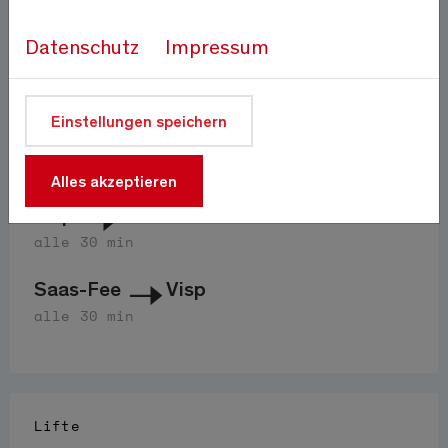
Auf 1800m
Quelle:
meteo-oberwallis.ch
Datenschutz
Impressum
Anfahrt
Einstellungen speichern
PostAuto 511
Alles akzeptieren
Visp
Saas-Fee
alle 30 min
Saas-Fee
Visp
alle 30 min
Lifte