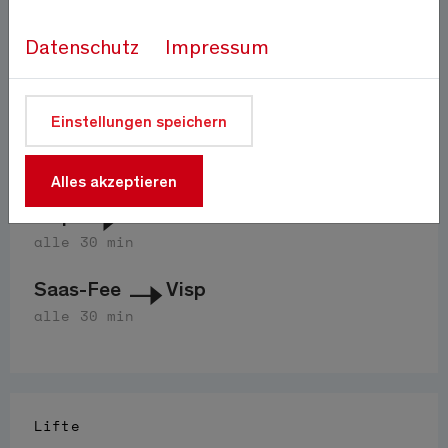
Auf 1800m
Quelle:
meteo-oberwallis.ch
Datenschutz
Impressum
Anfahrt
Einstellungen speichern
PostAuto 511
Alles akzeptieren
Visp
Saas-Fee
alle 30 min
Saas-Fee
Visp
alle 30 min
Lifte