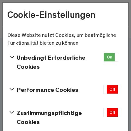
Wetter
Cookie-Einstellungen
10.8°C
Menu
Skip to main content
Diese Website nutzt Cookies, um bestmögliche
Funktionalität bieten zu können.
Hier und jetzt – Saas-
Unbedingt Erforderliche
On
Off
Fee/Saastal ist bereit
Cookies
Services & Informationen
Performance Cookies
On
Off
Wetter
Saas-Fee
Zustimmungspflichtige
On
Off
Cookies
10.8°C