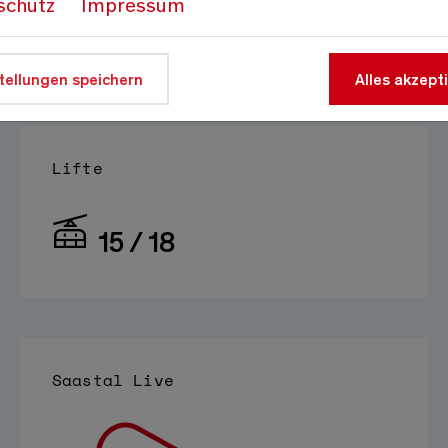
schutz
Impressum
Auf 1800m
Quelle:
meteo-oberwallis.ch
tellungen speichern
Alles akzept
Lifte
15 / 18
Saastal Live