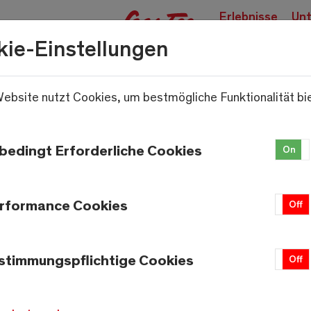
Erlebnisse
Unt
buchen
kie-Einstellungen
ebsite nutzt Cookies, um bestmögliche Funktionalität bi
.
bedingt Erforderliche Cookies
On
rformance Cookies
On
Off
Wetter
Saas-Fee
stimmungspflichtige Cookies
On
Off
20.9°C