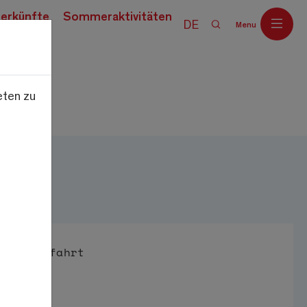
erkünfte
Sommeraktivitäten
DE
Menu
eten zu
Off
Anfahrt