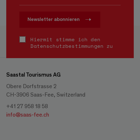
Newsletter abonnieren
Hiermit stimme ich den
Datenschutzbestimmungen
zu
Saastal Tourismus AG
Obere Dorfstrasse 2
CH-3906 Saas-Fee, Switzerland
+41 27 958 18 58
info@saas-fee.ch