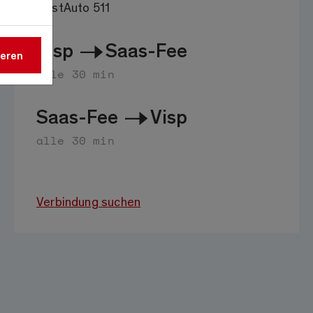
PostAuto 511
Visp
Saas-Fee
ieren
alle 30 min
Saas-Fee
Visp
alle 30 min
Verbindung suchen