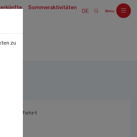
erkünfte
Sommeraktivitäten
DE
Menu
eten zu
Off
Anfahrt