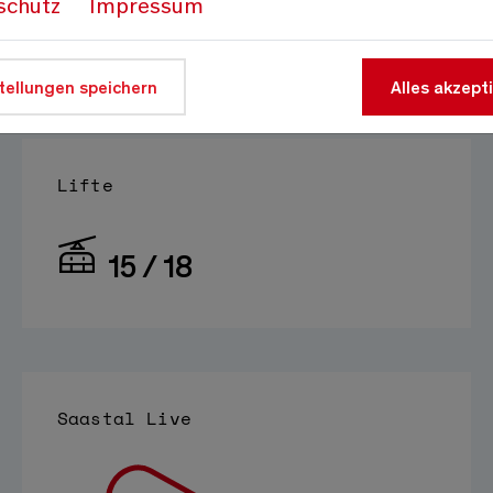
schutz
Impressum
Auf 1800m
Quelle:
meteo-oberwallis.ch
tellungen speichern
Alles akzept
Lifte
15 / 18
Saastal Live