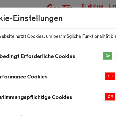
Erlebnisse
Unt
buchen
kie-Einstellungen
ebsite nutzt Cookies, um bestmögliche Funktionalität bi
.
bedingt Erforderliche Cookies
On
rformance Cookies
On
Off
Wetter
Saas-Fee
stimmungspflichtige Cookies
On
Off
12.3°C