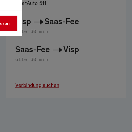
PostAuto 511
Visp
Saas-Fee
ieren
alle 30 min
Saas-Fee
Visp
alle 30 min
Verbindung suchen