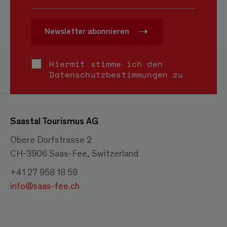
Newsletter abonnieren
Hiermit stimme ich den
Datenschutzbestimmungen
zu
Saastal Tourismus AG
Obere Dorfstrasse 2
CH-3906 Saas-Fee, Switzerland
+41 27 958 18 58
info@saas-fee.ch