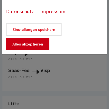
Auf 1800m
Quelle:
meteo-oberwallis.ch
Datenschutz
Impressum
Anfahrt
Einstellungen speichern
PostAuto 511
Alles akzeptieren
Visp
Saas-Fee
alle 30 min
Saas-Fee
Visp
alle 30 min
Lifte