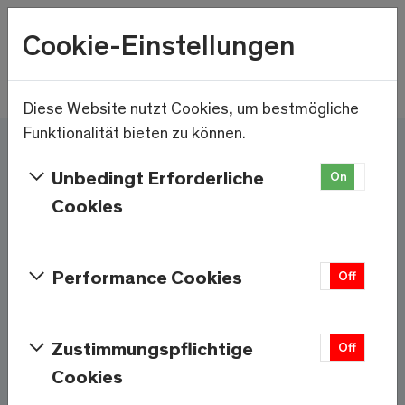
Wetter
Cookie-Einstellungen
21.1°C
Menu
Skip to main content
Diese Website nutzt Cookies, um bestmögliche
Funktionalität bieten zu können.
Hier und jetzt – Saas-
Unbedingt Erforderliche
On
Off
Fee/Saastal ist bereit
Cookies
Services & Informationen
Performance Cookies
On
Off
Wetter
Saas-Fee
Zustimmungspflichtige
On
Off
Cookies
21.1°C