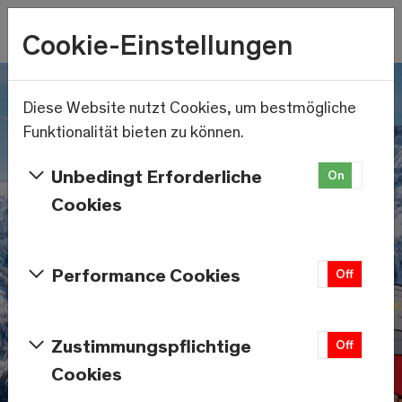
Wetter
Cookie-Einstellungen
12.1°C
Menu
Skip to main content
Diese Website nutzt Cookies, um bestmögliche
Funktionalität bieten zu können.
Unbedingt Erforderliche
On
Off
Cookies
Performance Cookies
On
Off
Zustimmungspflichtige
On
Off
Cookies