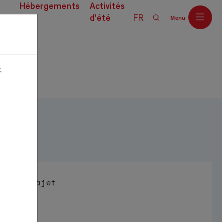
Hébergements
Activités
d'été
FR
Menu
ces
.
Off
Trajet