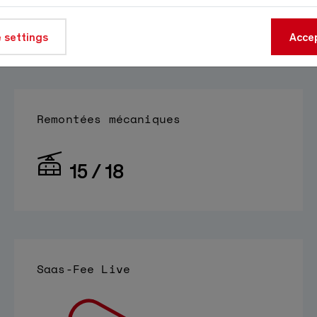
À 1800m
 settings
Source:
meteo-oberwallis.ch
Accep
Remontées mécaniques
15 / 18
Saas-Fee Live