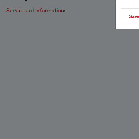
Services et informations
Save