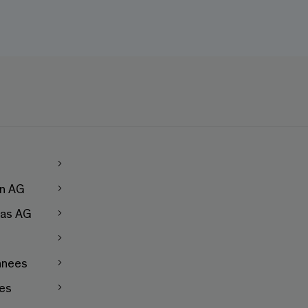
en AG
as AG
nnees
les