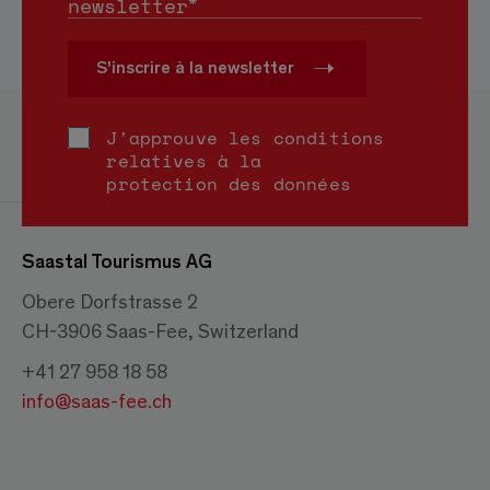
*
newsletter
S'inscrire à la newsletter
J'approuve les conditions
relatives à la
protection des données
Saastal Tourismus AG
Obere Dorfstrasse 2
CH-3906 Saas-Fee, Switzerland
+41 27 958 18 58
info@saas-fee.ch