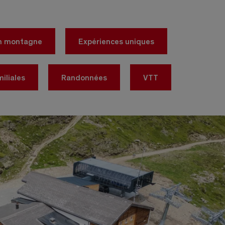
en montagne
Expériences uniques
miliales
Randonnées
VTT