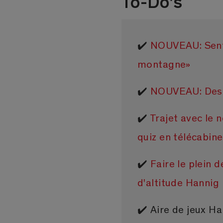
To-Do's
✔️
NOUVEAU: Senti
montagne»
✔️
NOUVEAU: Desc
✔️
Trajet avec le 
quiz en télécabine
✔️
Faire le plein d
d'altitude Hannig
✔️ Aire de jeux Ha