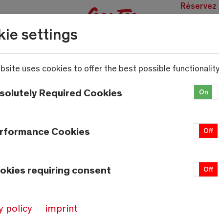
Réservez
des
ie settings
expérien
bsite uses cookies to offer the best possible functionality
solutely Required Cookies
On
rformance Cookies
On
Off
okies requiring consent
On
Off
y policy
imprint