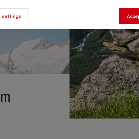
 settings
Accep
 m