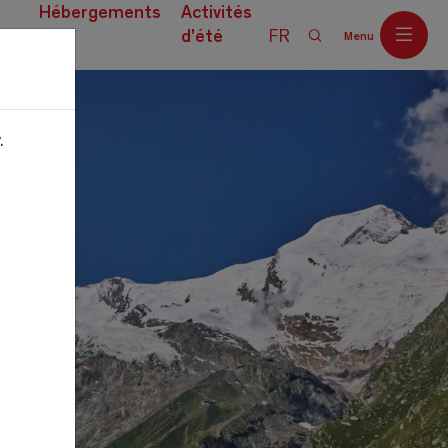
Hébergements
Activités
d'été
FR
Menu
ces
.
Off