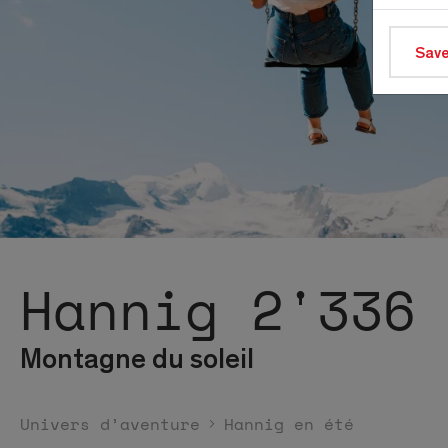
Save
Hannig 2'336
Montagne du soleil
Univers d’aventure
Hannig en été