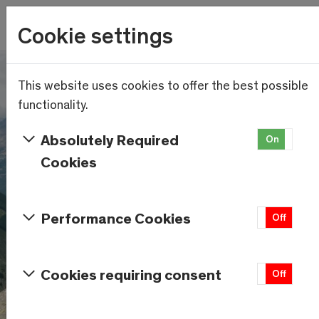
Wetter
Cookie settings
14.6°C
Menu
Skip to main content
This website uses cookies to offer the best possible
functionality.
Absolutely Required
On
Of
Cookies
Performance Cookies
On
Off
Cookies requiring consent
On
Off