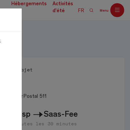
Hébergements
Activités
d'été
FR
Menu
ces
.
Off
Trajet
CarPostal 511
Visp
Saas-Fee
toutes les 30 minutes