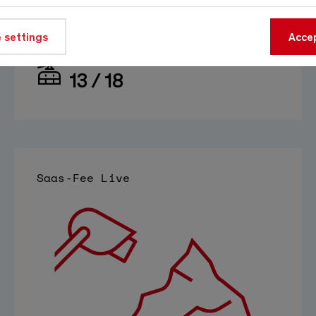
Remontées mécaniques
 settings
Accep
13 / 18
Saas-Fee Live