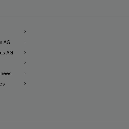
en AG
as AG
nnees
les