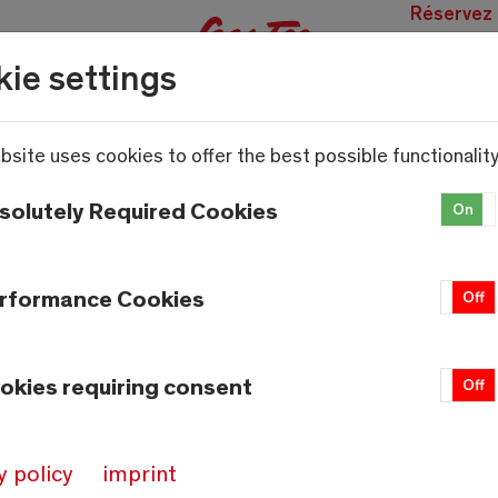
Réservez
des
ie settings
expérien
bsite uses cookies to offer the best possible functionality
solutely Required Cookies
On
Météo
Saas-Fee
rformance Cookies
On
Off
18.7°C
okies requiring consent
À 1800m
On
Off
Source:
meteo-oberwallis.ch
y policy
imprint