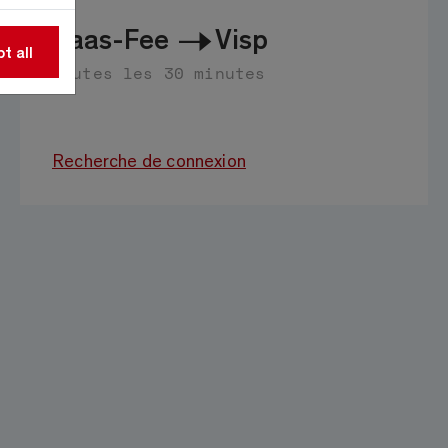
Saas-Fee
Visp
t all
toutes les 30 minutes
Recherche de connexion